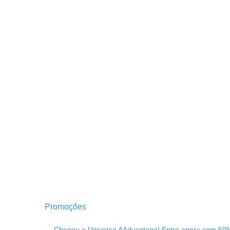
Promoções
←
Chegou o Universo AAdvantage! Entre agora com 50%