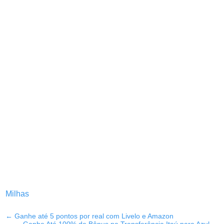
Milhas
←
Ganhe até 5 pontos por real com Livelo e Amazon
Ganhe Até 100% de Bônus na Transferência Itaú para Azul
→