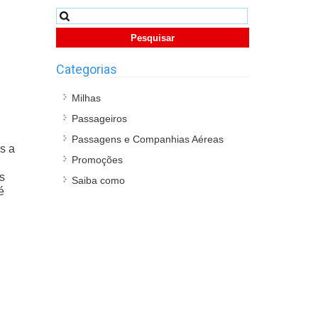
Pesquisar
por:
Categorias
Milhas
Passageiros
Passagens e Companhias Aéreas
s a
Promoções
as
Saiba como
é